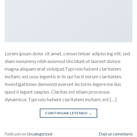
Lorem ipsum dolor sit amet, consectetuer adipiscing elit, sed
diam nonummy nibh euismod tincidunt ut laoreet dolore
magna aliquam erat volutpat.Typi non habent claritatem
insitam; est usus legentis in iis qui facit eorum claritatem.
Investigationes demonstraverunt lectores legere me lius
quod ii legunt saepius. Claritas est etiam processus
dynamicus Typi non habent claritatem insitam; est […]
CONTINUAR LEYENDO
→
Publicado en
Uncategorized
Deje un comentario